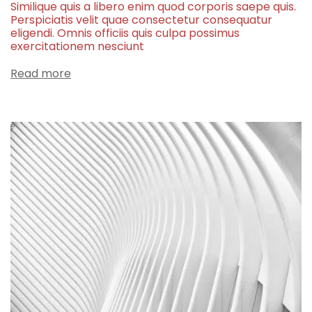
Similique quis a libero enim quod corporis saepe quis.
Perspiciatis velit quae consectetur consequatur
eligendi. Omnis officiis quis culpa possimus
exercitationem nesciunt
Read more